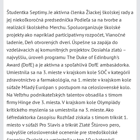
Študentka Septimy. Je aktívna členka Žiackej školskej rady a
jej niekoľkoročná predsedníčka Podieľa sa na tvorbe a
realizácii školského Merchu. Spoluorganizuje školské
projekty ako napríklad participatívny rozpočet, Vianočné
ladenie, Deň otvorených dverí. Úspešne sa zapája do
vzdelávacích aj komunitných projektov. Dosiahla zlatú –
najvyššiu, úroveň programu The Duke of Edinburgh's
Award (DofE) a je aktívna a spoľahlivá DofE ambasádorka.
Umiestnila sa na 3. mieste v krajskom kole SOČ v kategórii
zdravotníctvo a farmakológia, na 1. mieste v krajskom kole
súťaže Mladý Európan s postupom na celoslovenské kolo.
Na Veľtrhu podnikateľských talentov obsadila s tímom
firmy Hinge dve 3. miesta. V krajskom kole Olympiády
kritického myslenia sa umiestnila na 3. mieste. Ako
šéfredaktorka časopisu Rozhľad získala s tímom trikrát 1.
miesto v súťaži Pro Slavis a trikrát Zlaté Štúrovo pero,
najvyššie celoslovenské ocenenie pre stredoškolské
časopisy. Dvakrát sa umiestnila v top 10 v kategórii