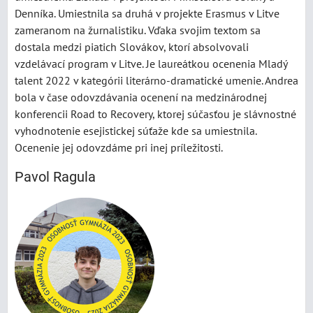
Denníka. Umiestnila sa druhá v projekte Erasmus v Litve
zameranom na žurnalistiku. Vďaka svojim textom sa
dostala medzi piatich Slovákov, ktorí absolvovali
vzdelávací program v Litve. Je laureátkou ocenenia Mladý
talent 2022 v kategórii literárno-dramatické umenie. Andrea
bola v čase odovzdávania ocenení na medzinárodnej
konferencii Road to Recovery, ktorej súčasťou je slávnostné
vyhodnotenie esejistickej súťaže kde sa umiestnila.
Ocenenie jej odovzdáme pri inej príležitosti.
Pavol Ragula