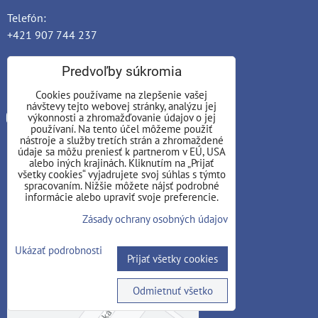
Telefón:
+421 907 744 237
E-mail:
Predvoľby súkromia
adastra.no @ outlook.com
Cookies používame na zlepšenie vašej
návštevy tejto webovej stránky, analýzu jej
Instagram
Facebook
výkonnosti a zhromažďovanie údajov o jej
používaní. Na tento účel môžeme použiť
nástroje a služby tretích strán a zhromaždené
MAPA
údaje sa môžu preniesť k partnerom v EÚ, USA
alebo iných krajinách. Kliknutím na „Prijať
všetky cookies“ vyjadrujete svoj súhlas s týmto
ul. Školská 234/8, Považská Bystrica
spracovaním. Nižšie môžete nájsť podrobné
(budova Gymnázia)
informácie alebo upraviť svoje preferencie.
Zásady ochrany osobných údajov
Ukázať podrobnosti
Prijať všetky cookies
Odmietnuť všetko