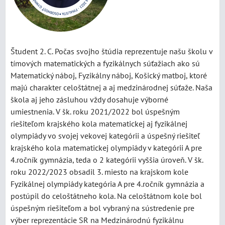
Študent 2. C. Počas svojho štúdia reprezentuje našu školu v
tímových matematických a fyzikálnych súťažiach ako sú
Matematický náboj, Fyzikálny náboj, Košický matboj, ktoré
majú charakter celoštátnej a aj medzinárodnej súťaže. Naša
škola aj jeho zásluhou vždy dosahuje výborné
umiestnenia. V šk. roku 2021/2022 bol úspešným
riešiteľom krajského kola matematickej aj fyzikálnej
olympiády vo svojej vekovej kategórii a úspešný riešiteľ
krajského kola matematickej olympiády v kategórii A pre
4.ročník gymnázia, teda o 2 kategórii vyššia úroveň. V šk.
roku 2022/2023 obsadil 3. miesto na krajskom kole
Fyzikálnej olympiády kategória A pre 4.ročník gymnázia a
postúpil do celoštátneho kola. Na celoštátnom kole bol
úspešným riešiteľom a bol vybraný na sústredenie pre
výber reprezentácie SR na Medzinárodnú fyzikálnu