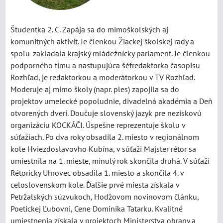
Študentka 2. C. Zapája sa do mimoškolských aj
komunitných aktivít. Je členkou Žiackej školskej rady a
spolu-zakladala krajský mládežnícky parlament. Je členkou
podporného tímu a nastupujúca šéfredaktorka časopisu
Rozhľad, je redaktorkou a moderátorkou v TV Rozhľad.
Moderuje aj mimo školy (napr. ples) zapojila sa do
projektov umelecké popoludnie, divadelná akadémia a Deň
otvorených dverí. Doučuje slovenský jazyk pre neziskovú
organizáciu KOCKÁČI. Úspešne reprezentuje školu v
súťažiach. Po dva roky obsadila 2. miesto v regionálnom
kole Hviezdoslavovho Kubína, v súťaži Majster rétor sa
umiestnila na 1. mieste, minulý rok skončila druhá. V súťaži
Rétoricky Uhrovec obsadila 1. miesto a skončila 4. v
celoslovenskom kole. Ďalšie prvé miesta získala v
Petržalských súzvukoch, Hodžovom novinovom článku,
Poetickej Ľubovni, Cene Dominika Tatarku. Kvalitné
umiestnenia získala v projektoch Ministerstva obrany a