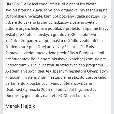
DIAKONIE v Košeci chodí tešiť ľudí v jeseni ich života
svojou hrou na klavír. Tóny jeho organovej hry zazneli aj na
Oxfordskej univerzite, kam bol pozvaný vďaka postupu vo
výbere do úzkeho kruhu uchádzačov z celého sveta v
odbore organ, história a politika. S projektom Spojme hlavy
získal pre školu z nórskych grantov 500€ na obnovu
knižnice. Zorganizoval prednášku o štúdiu v zahraničí so
študentkou z prestížnej univerzity Sciences Po Paris.
Pripravil a viedol interaktívne prednášky o Európskej únii
pre študentov. Bol členom okrskovej volebnej komisie pre
Referendum 2023. Zúčastnil sa vzdelávacieho programu
Akadémia veľkých diel. Je úspešným riešiteľom Olympiády v
kritickom myslení. V júni nastupuje na stáž do Európskeho
parlamentu k poslancovi Ivanovi Štefancovi. Cenu
Osobnosť Gymnázia 2023 mu odovzdal Ing. Jaroslav
Ďurkovský, generálny riaditeľ
IMC Slovakia, s. r. o.
Marek Hajdík