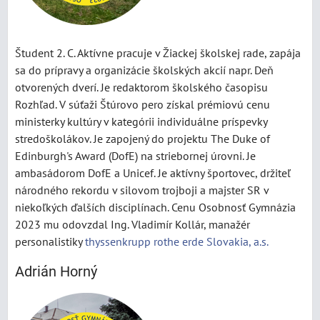
Študent 2. C. Aktívne pracuje v Žiackej školskej rade, zapája
sa do prípravy a organizácie školských akcií napr. Deň
otvorených dverí. Je redaktorom školského časopisu
Rozhľad. V súťaži Štúrovo pero získal prémiovú cenu
ministerky kultúry v kategórii individuálne príspevky
stredoškolákov. Je zapojený do projektu The Duke of
Edinburgh's Award (DofE) na striebornej úrovni. Je
ambasádorom DofE a Unicef. Je aktívny športovec, držiteľ
národného rekordu v silovom trojboji a majster SR v
niekoľkých ďalších disciplínach. Cenu Osobnosť Gymnázia
2023 mu odovzdal Ing. Vladimír Kollár, manažér
personalistiky
thyssenkrupp rothe erde Slovakia, a.s.
Adrián Horný