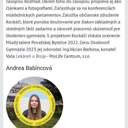
časopisu Rozhľad. Okrem toho do časopisu prispieva aj ako
článkami a fotografiami. Zúčastňuje sa na konferenciách
mládežníckych parlamentov. Založila občianske združenie
Kockáči, ktoré ponúka doučovanie pre žiakov základných a
stredných škôl zadarmo a zároveň pracovnú skúsenosť pre
študentov gymnázia. S projektom Kockáči získala ocenenie
Mladý talent Považskej Bystrice 2022. Cenu Osobnosť
Gymnázia 2023 jej odovzdal Ing.Václav Barbosa, konateľ
Vaša
Lekáreň u Broja
- ProLife Centrum, s.r.o
Andrea Babíncová