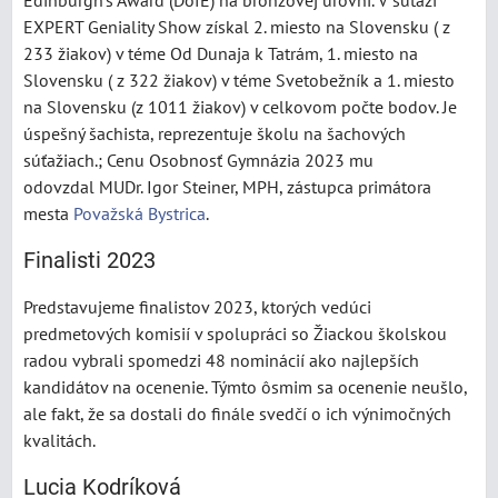
Edinburgh's Award (DofE) na bronzovej úrovni. V súťaži
EXPERT Geniality Show získal 2. miesto na Slovensku ( z
233 žiakov) v téme Od Dunaja k Tatrám, 1. miesto na
Slovensku ( z 322 žiakov) v téme Svetobežník a 1. miesto
na Slovensku (z 1011 žiakov) v celkovom počte bodov. Je
úspešný šachista, reprezentuje školu na šachových
súťažiach.; Cenu Osobnosť Gymnázia 2023 mu
odovzdal MUDr. Igor Steiner, MPH, zástupca primátora
mesta
Považská Bystrica
.
Finalisti 2023
Predstavujeme finalistov 2023, ktorých vedúci
predmetových komisií v spolupráci so Žiackou školskou
radou vybrali spomedzi 48 nominácií ako najlepších
kandidátov na ocenenie. Týmto ôsmim sa ocenenie neušlo,
ale fakt, že sa dostali do finále svedčí o ich výnimočných
kvalitách.
Lucia Kodríková