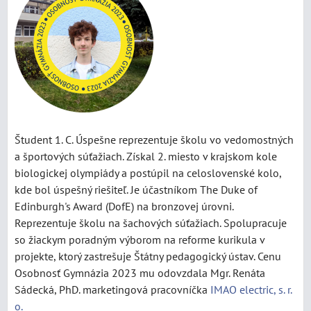
Študent 1. C. Úspešne reprezentuje školu vo vedomostných
a športových súťažiach. Získal 2. miesto v krajskom kole
biologickej olympiády a postúpil na celoslovenské kolo,
kde bol úspešný riešiteľ. Je účastníkom The Duke of
Edinburgh's Award (DofE) na bronzovej úrovni.
Reprezentuje školu na šachových súťažiach. Spolupracuje
so žiackym poradným výborom na reforme kurikula v
projekte, ktorý zastrešuje Štátny pedagogický ústav. Cenu
Osobnosť Gymnázia 2023 mu odovzdala Mgr. Renáta
Sádecká, PhD. marketingová pracovníčka
IMAO electric, s. r.
o.