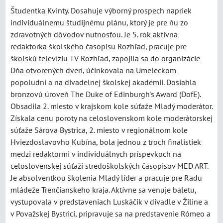
Študentka Kvinty. Dosahuje výborný prospech napriek
individuálnemu študijnému plánu, ktorý je pre ňu zo
zdravotných dôvodov nutnosťou. Je 5. rok aktívna
redaktorka školského časopisu Rozhľad, pracuje pre
školskú televíziu TV Rozhľad, zapojila sa do organizácie
Dňa otvorených dverí, účinkovala na Umeleckom
popoludní a na divadelnej školskej akadémii. Dosiahla
bronzovú úroveň The Duke of Edinburgh's Award (DofE).
Obsadila 2. miesto v krajskom kole súťaže Mladý moderátor.
Získala cenu poroty na celoslovenskom kole moderátorskej
súťaže Sárova Bystrica, 2. miesto v regionálnom kole
Hviezdoslavovho Kubína, bola jednou z troch finalistiek
medzi redaktormi v individuálnych príspevkoch na
celoslovenskej súťaži stredoškolských časopisov MED ART.
Je absolventkou školenia Mladý líder a pracuje pre Radu
mládeže Trenčianskeho kraja. Aktívne sa venuje baletu,
vystupovala v predstaveniach Luskáčik v divadle v Žiline a
v Považskej Bystrici, pripravuje sa na predstavenie Rómeo a