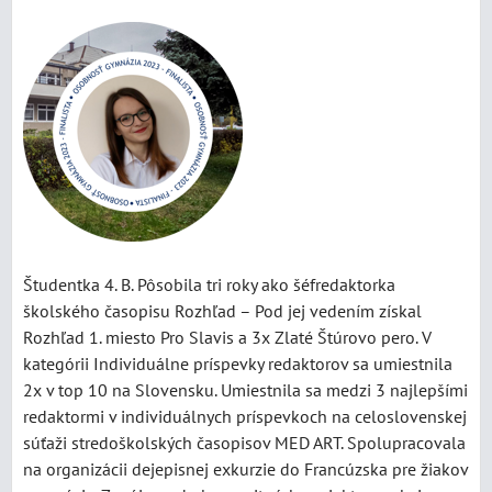
Študentka 4. B. Pôsobila tri roky ako šéfredaktorka
školského časopisu Rozhľad – Pod jej vedením získal
Rozhľad 1. miesto Pro Slavis a 3x Zlaté Štúrovo pero. V
kategórii Individuálne príspevky redaktorov sa umiestnila
2x v top 10 na Slovensku. Umiestnila sa medzi 3 najlepšími
redaktormi v individuálnych príspevkoch na celoslovenskej
súťaži stredoškolských časopisov MED ART. Spolupracovala
na organizácii dejepisnej exkurzie do Francúzska pre žiakov