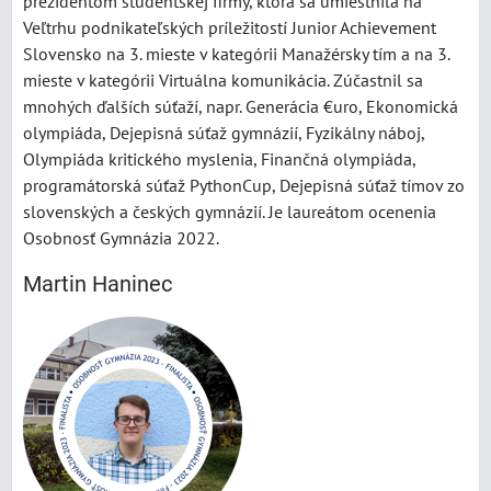
prezidentom študentskej firmy, ktorá sa umiestnila na
Veľtrhu podnikateľských príležitostí Junior Achievement
Slovensko na 3. mieste v kategórii Manažérsky tím a na 3.
mieste v kategórii Virtuálna komunikácia. Zúčastnil sa
mnohých ďalších súťaží, napr. Generácia €uro, Ekonomická
olympiáda, Dejepisná súťaž gymnázií, Fyzikálny náboj,
Olympiáda kritického myslenia, Finančná olympiáda,
programátorská súťaž PythonCup, Dejepisná súťaž tímov zo
slovenských a českých gymnázií. Je laureátom ocenenia
Osobnosť Gymnázia 2022.
Martin Haninec