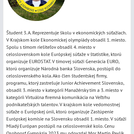
Študent 3. A. Reprezentuje školu v ekonomických súťažiach.
V Krajskom kole Ekonomickej olympiády obsadil 1. miesto.
Spolu s tímom riešiteľov obsadil 4. miesto v
celoslovenskom kole Európskej súťaže v štatistike, ktorú
organizuje EUROSTAT. V tímovej súťaži Generácia EURO,
ktorú organizuje Národná banka Slovenska, postúpil do
celoslovenského kola. Ako člen študentskej firmy,
programu, ktorý zastrešuje Junior Achievement Slovensko,
obsadil 3. miesto v kategórii Manažérsky tím a 3. miesto v
kategórii Virtuálna firemná komunikácia na Veľtrhu
podnikateľských talentov. V krajskom kole vedomostnej
súťaže o Európskej únii, ktorú organizuje Zastúpenie
Európskej komisie na Slovensku obsadil 1. miesto. V súťaži
Mladý Európan postúpil na celoslovenské kolo. Cenu
Osobnosť Gymnázia 2023 mu odovzdal Mgr Martin Pavlík,