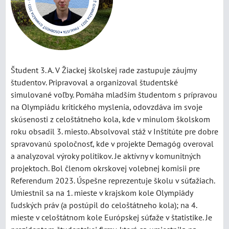
Študent 3. A. V Žiackej školskej rade zastupuje záujmy
študentov. Pripravoval a organizoval študentské
simulované voľby. Pomáha mladším študentom s prípravou
na Olympiádu kritického myslenia, odovzdáva im svoje
skúsenosti z celoštátneho kola, kde v minulom školskom
roku obsadil 3. miesto. Absolvoval stáž v Inštitúte pre dobre
spravovanú spoločnosť, kde v projekte Demagóg overoval
a analyzoval výroky politikov. Je aktívny v komunitných
projektoch. Bol členom okrskovej volebnej komisii pre
Referendum 2023. Úspešne reprezentuje školu v súťažiach.
Umiestnil sa na 1. mieste v krajskom kole Olympiády
ľudských práv (a postúpil do celoštátneho kola); na 4.
mieste v celoštátnom kole Európskej súťaže v štatistike. Je