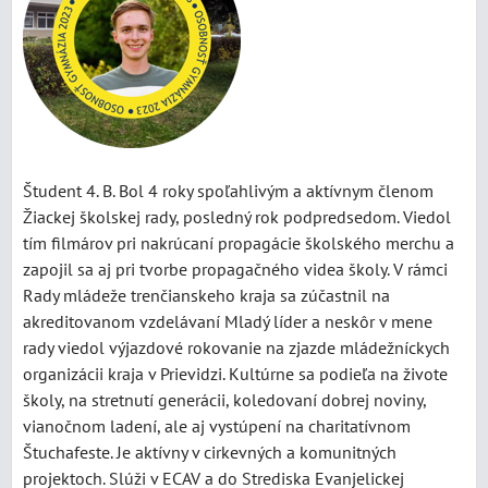
Študent 4. B. Bol 4 roky spoľahlivým a aktívnym členom
Žiackej školskej rady, posledný rok podpredsedom. Viedol
tím filmárov pri nakrúcaní propagácie školského merchu a
zapojil sa aj pri tvorbe propagačného videa školy. V rámci
Rady mládeže trenčianskeho kraja sa zúčastnil na
akreditovanom vzdelávaní Mladý líder a neskôr v mene
rady viedol výjazdové rokovanie na zjazde mládežníckych
organizácii kraja v Prievidzi. Kultúrne sa podieľa na živote
školy, na stretnutí generácii, koledovaní dobrej noviny,
vianočnom ladení, ale aj vystúpení na charitatívnom
Štuchafeste. Je aktívny v cirkevných a komunitných
projektoch. Slúži v ECAV a do Strediska Evanjelickej