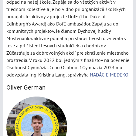
odpad na našej škole. Zapája sa do všetkých aktivít v
triednom kolektíve a je ho vidno pri organizácii školských
podujatí. Je aktívny v projekte DofE (The Duke of
Edinburgh's Award) ako DofE ambasádor. Zapája sa do
komunitných projektov. Je členom Dychovej hudby
Mošteňanka. aktívne pomáha pri starostlivosti o zvieratá v
lese a pri čistení lesných studničiek a chodníkov.
Zúčastňuje sa dobrovoľných akcií pre skrášlenie miestneho
prostredia. V roku 2022 bol jedným z finalistov na ocenenie
Osobnosť Gymnázia. Cenu Osobnosť Gymnázia 2023 mu
odovzdala Ing. Kristína Lang, správkyňa
NADÁCIE MEDEKO
.
Oliver German