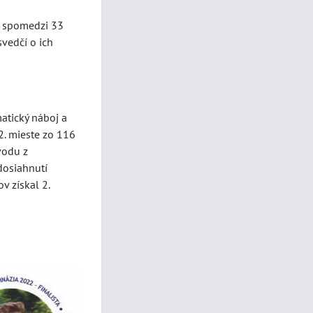
i spomedzi 33
svedčí o ich
atický náboj a
2. mieste zo 116
vodu z
dosiahnutí
v získal 2.