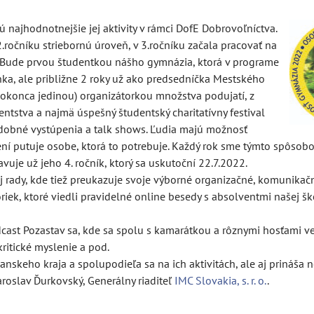
ú najhodnotnejšie jej aktivity v rámci DofE Dobrovoľníctva.
.ročníku striebornú úroveň, v 3.ročníku začala pracovať na
e. Bude prvou študentkou nášho gymnázia, ktorá v programe
a, ale približne 2 roky už ako predsedníčka Mestského
okonca jedinou) organizátorkou množstva podujatí, z
tstva a najmä úspešný študentský charitatívny festival
udobné vystúpenia a talk shows. Ľudia majú možnosť
ní putuje osobe, ktorá to potrebuje. Každý rok sme týmto spôso
je už jeho 4. ročník, ktorý sa uskutoční 22.7.2022.
j rady, kde tiež preukazuje svoje výborné organizačné, komunikačn
iek, ktoré viedli pravidelné online besedy s absolventmi našej ško
odcast Pozastav sa, kde sa spolu s kamarátkou a rôznymi hosťami 
ritické myslenie a pod.
nskeho kraja a spolupodieľa sa na ich aktivitách, ale aj prináša 
roslav Ďurkovský, Generálny riaditeľ
IMC Slovakia, s. r. o.
.