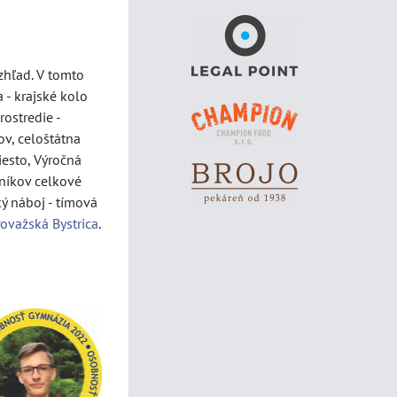
zhľad. V tomto
 - krajské kolo
ostredie -
ov, celoštátna
iesto, Výročná
tníkov celkové
ý náboj - tímová
ovažská Bystrica
.