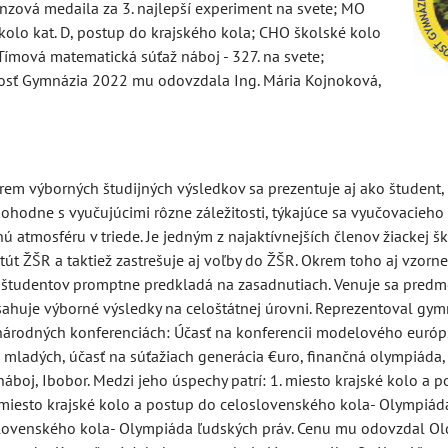
nzová medaila za 3. najlepší experiment na svete; MO
e kolo kat. D, postup do krajského kola; CHO školské kolo
; Tímová matematická súťaž náboj - 327. na svete;
nosť Gymnázia 2022 mu odovzdala Ing. Mária Kojnoková,
krem výborných študijných výsledkov sa prezentuje aj ako študent,
dohodne s vyučujúcimi rôzne záležitosti, týkajúce sa vyučovacieh
 atmosféru v triede. Je jedným z najaktívnejších členov žiackej ško
tatút ŽŠR a taktiež zastrešuje aj voľby do ŽŠR. Okrem toho aj vzorne
d študentov promptne predkladá na zasadnutiach. Venuje sa pred
ahuje výborné výsledky na celoštátnej úrovni. Reprezentoval gy
národných konferenciách: Účasť na konferencii modelového euró
 mladých, účasť na súťažiach generácia €uro, finančná olympiáda,
áboj, Ibobor. Medzi jeho úspechy patrí: 1. miesto krajské kolo a 
iesto krajské kolo a postup do celoslovenského kola- Olympiáda
oslovenského kola- Olympiáda ľudských práv. Cenu mu odovzdal Ol