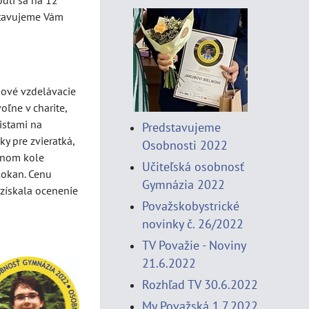
dli sa na 12
dstavujeme Vám
nové vzdelávacie
ľne v charite,
istami na
Predstavujeme
y pre zvieratká,
Osobnosti 2022
esnom kole
Učiteľská osobnosť
lokan. Cenu
Gymnázia 2022
 získala ocenenie
Považskobystrické
novinky č. 26/2022
TV Považie - Noviny
21.6.2022
Rozhľad TV 30.6.2022
My Považská 1.7.2022