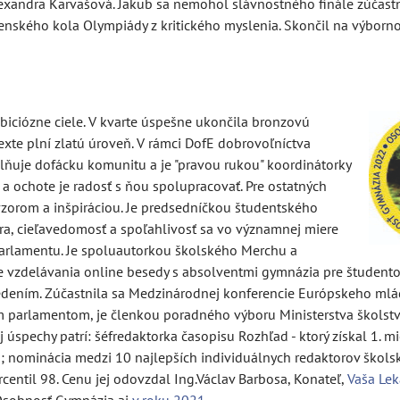
lexandra Karvašová. Jakub sa nemohol slávnostného finále zúčastni
enského kola Olympiády z kritického myslenia. Skončil na výbor
mbiciózne ciele. V kvarte úspešne ukončila bronzovú
sexte plní zlatú úroveň. V rámci DofE dobrovoľníctva
lňuje dofácku komunitu a je "pravou rukou" koordinátorky
ti a ochote je radosť s ňou spolupracovať. Pre ostatných
vzorom a inšpiráciou. Je predsedníčkou študentského
ra, cieľavedomosť a spoľahlivosť sa vo významnej miere
arlamentu. Je spoluautorkou školského Merchu a
ne vzdelávania online besedy s absolventmi gymnázia pre študento
vedením. Zúčastnila sa Medzinárodnej konferencie Európskeho ml
 parlamentom, je členkou poradného výboru Ministerstva školstv
j úspechy patrí: šéfredaktorka časopisu Rozhľad - ktorý získal 1. mi
o; nominácia medzi 10 najlepších individuálnych redaktorov škols
centil 98. Cenu jej odovzdal Ing.Václav Barbosa, Konateľ,
Vaša Lek