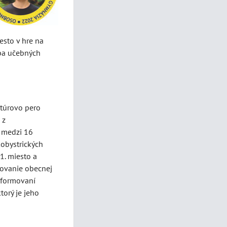
esto v hre na
rba učebných
 Štúrovo pero
 z
a medzi 16
kobystrických
1. miesto a
vovanie obecnej
informovaní
torý je jeho