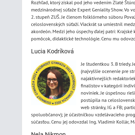
Rozhľad, ktorý získal pod jeho vedením Zlaté Štúro
medzinárodnej súťaže Expert Geniality Show. Vo v
2. stupeň ZUŠ. Je členom folklórneho súboru Považ
celoslovenských súťaží. Viackrát sa umiestnil medz
akordeón. Medzi jeho úspechy ďalej patrí: Krajské 
pomôcok, didaktické technológie. Cenu mu odovzda
Lucia Kodríková
Je študentkou 3. B triedy. 
(najvyššie ocenenie pre str
najaktívnejších redaktoriek
finalistov v kategórii ind
noviniek. Je úspešnou rieš
postúpila na celoslovenské
web stránky, IG a FB; part
spoluobčanov); je účastníčkou vzdelávacieho progr
súčasťou. Cenu jej odovzdal Ing. Vladimír Kollár, M
Nela Nikmon