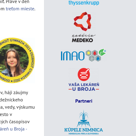
ť. Práve v deň
nom
treťom mieste
.
v, háji záujmy
ádežníckeho
Partneri
a, vedy, výskumu
esto v
kých časopisov
áreň u Broja -