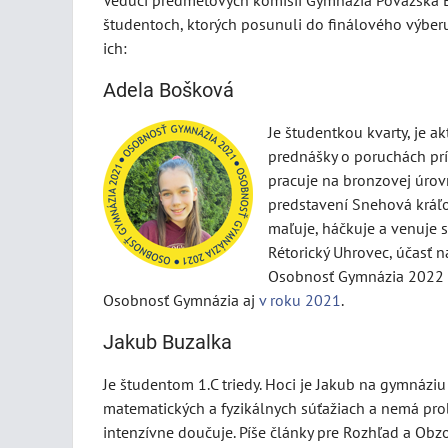
Vedúci predmetových komisií Gymnázia Považská By
študentoch, ktorých posunuli do finálového výberu
ich:
Adela Bošková
Je študentkou kvarty, je 
prednášky o poruchách prí
pracuje na bronzovej úrov
predstavení Snehová kráľov
maľuje, háčkuje a venuje s
Rétorický Uhrovec, účasť 
Osobnosť Gymnázia 2022 je
Osobnosť Gymnázia aj
v roku 2021
.
Jakub Buzalka
Je študentom 1.C triedy. Hoci je Jakub na gymnáziu
matematických a fyzikálnych súťažiach a nemá pro
intenzívne doučuje. Píše články pre Rozhľad a Obzo