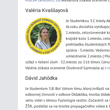
ProLife Centrum,s .r.o
. Alexandra získala ocenenie
Valéria Kvaššayová
Je študentkou 3.C triedy.
šk.roku dosiahla vynikajú
1.miesto, celoslovenské ko
krajské kolo 1.miesto, celo
prehliadka študentských fi
správa - 3.miesto. Vedomo
umiestnenie 2.miesto ( Mo
súťaž v riešení úloh - 32.miesto zo 116 tímov. Cenu
Valéria získala ocenenie Osobnosť Gymnázia aj
v 
Dávid Jahôdka
Je študentom 3.B. Bol lídrom tímu, ktorý zvíťazil n
odbornej činnosti v odbore Didaktika, tvorba didak
sériu videí s témou Fyziológia rastlín. Zúčastnil 
ŽŠR, podieľal sa na tvorbe propagačného videa k