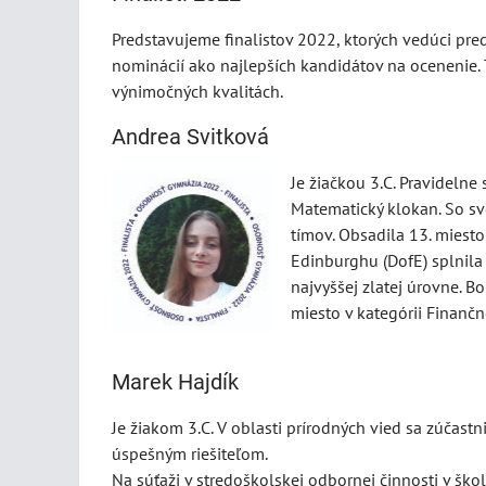
Predstavujeme finalistov 2022, ktorých vedúci pr
nominácií ako najlepších kandidátov na ocenenie. T
výnimočných kvalitách.
Andrea Svitková
Je žiačkou 3.C. Pravideln
Matematický klokan. So sv
tímov. Obsadila 13. miest
Edinburghu (DofE) splnila 
najvyššej zlatej úrovne. B
miesto v kategórii Finančn
Marek Hajdík
Je žiakom 3.C. V oblasti prírodných vied sa zúčastn
úspešným riešiteľom.
Na súťaži v stredoškolskej odbornej činnosti v š