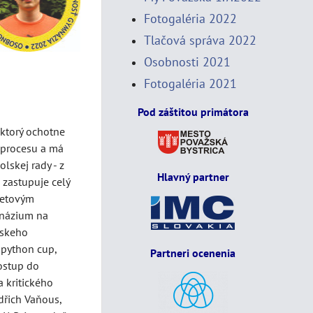
Fotogaléria 2022
Tlačová správa 2022
Osobnosti 2021
Fotogaléria 2021
Pod záštitou primátora
 ktorý ochotne
o procesu a má
lskej rady - z
Hlavný partner
 zastupuje celý
metovým
mnázium na
pskeho
 python cup,
Partneri ocenenia
postup do
 kritického
dřich Vaňous,