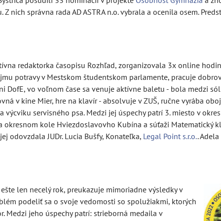
strica posúdili 33 nominácií v projekte
Osobnosť Gymnázia
a zho
. Z nich správna rada AD ASTRA n.o. vybrala a ocenila osem. Pre
aktívna redaktorka časopisu Rozhľad, zorganizovala 3x online hodi
jmu potravy v Mestskom študentskom parlamente, pracuje dobrovo
ni DofE, vo voľnom čase sa venuje aktívne baletu - bola medzi sól
ná v kine Mier, hre na klavír - absolvuje v ZUŠ, ručne vyrába obojk
a výcviku servisného psa. Medzi jej úspechy patrí 3. miesto v okr
na okresnom kole Hviezdoslavovho Kubína a súťaži Matematický k
j odovzdala JUDr. Lucia Bušfy, Konateľka,
Legal Point s.r.o.
. Adela
 ešte len necelý rok, preukazuje mimoriadne výsledky v
blém podeliť sa o svoje vedomosti so spolužiakmi, ktorých
r. Medzi jeho úspechy patrí: strieborná medaila v