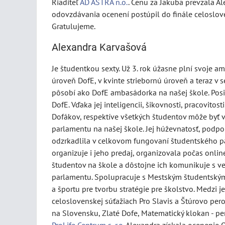
Riaditeľ
AD ASTRA n.o.
. Cenu za Jakuba prevzala A
odovzdávania ocenení postúpil do finále celoslov
Gratulujeme.
Alexandra Karvašová
Je študentkou sexty. Už 3. rok úžasne plní svoje a
úroveň DofE, v kvinte striebornú úroveň a teraz v 
pôsobí ako DofE ambasádorka na našej škole. Posi
DofE. Vďaka jej inteligencii, šikovnosti, pracovitos
Dofákov, respektíve všetkých študentov môže byť 
parlamentu na našej škole. Jej húževnatosť, podpo
odzrkadlila v celkovom fungovaní študentského p
organizuje i jeho predaj, organizovala počas onli
študentov na škole a dôstojne ich komunikuje s 
parlamentu. Spolupracuje s Mestským študentským
a športu pre tvorbu stratégie pre školstvo. Medzi je
celoslovenskej súťažiach Pro Slavis a Štúrovo per
na Slovensku, Zlaté Dofe, Matematický klokan - per