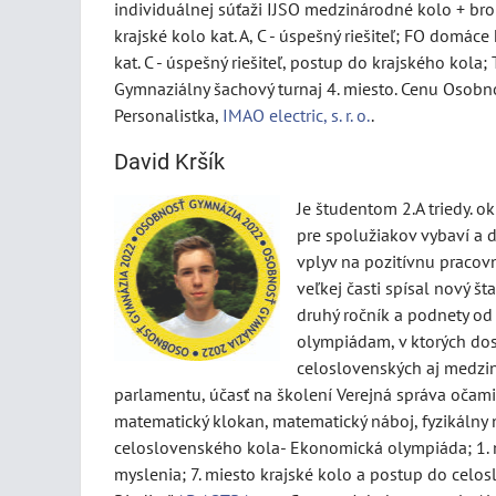
individuálnej súťaži IJSO medzinárodné kolo + bro
krajské kolo kat. A, C - úspešný riešiteľ; FO domác
kat. C - úspešný riešiteľ, postup do krajského kola
Gymnaziálny šachový turnaj 4. miesto. Cenu Osob
Personalistka,
IMAO electric, s. r. o.
.
David Kršík
Je študentom 2.A triedy. o
pre spolužiakov vybaví a 
vplyv na pozitívnu pracovnú
veľkej časti spísal nový š
druhý ročník a podnety o
olympiádam, v ktorých dos
celoslovenských aj medzi
parlamentu, účasť na školení Verejná správa očami
matematický klokan, matematický náboj, fyzikálny n
celoslovenského kola- Ekonomická olympiáda; 1. m
myslenia; 7. miesto krajské kolo a postup do cel