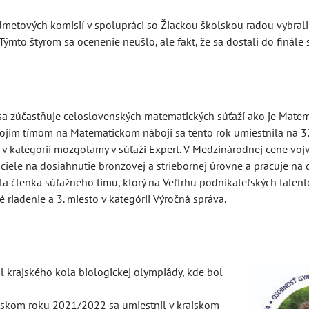
edmetových komisií v spolupráci so Žiackou školskou radou vybral
ýmto štyrom sa ocenenie neušlo, ale fakt, že sa dostali do finále 
e sa zúčastňuje celoslovenských matematických súťaží ako je Matem
ojim tímom na Matematickom náboji sa tento rok umiestnila na 3
o v kategórii mozgolamy v súťaži Expert. V Medzinárodnej cene voj
ciele na dosiahnutie bronzovej a striebornej úrovne a pracuje na 
ola členka súťažného tímu, ktorý na Veľtrhu podnikateľských talento
é riadenie a 3. miesto v kategórii Výročná správa.
il krajského kola biologickej olympiády, kde bol
kolskom roku 2021/2022 sa umiestnil v krajskom