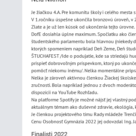
Je žiačkou 4.A. Pre komunitu školy i celého mesta s
V 1.ročníku úspešne ukončila bronzovú úroveň, v 2
Zlate a je už len kúsok od ukončenia tejto úrovn
DofE dosiahla úplne maximum. Spočiatku ako členk
študentského parlamentu bola hlavnou (niekedy d
ktorých spomeniem napríklad Deň Zeme, Deň študen
ŠTUCHAFEST /Ide o podujatie, kde sa striedajú h
prispieť dobrovoľným príspevkom, ktorý po ukonče
pomôcť niekomu inému/. Nelka momentálne pripravu
Nelka je zároveň aktívnou členkou Žiackej školske
zručnosti. Bola napríklad jednou z dvoch moderátor
dispozícii na YouTube Rozhľadu.
Na platforme Spotify je možné nájsť jej vlastný p
aktuálnym témam ako duševné zdravie, ekológia, k
Je členkou projektového tímu Rady mládeže Trenčia
Cenu Osobnosť Gymnázia 2022 jej odovzdal Ing. Ja
Finalisti 2022