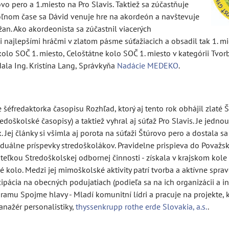
vo pero a 1.miesto na Pro Slavis. Taktiež sa zúčastňuje
oľnom čase sa Dávid venuje hre na akordeón a navštevuje
an. Ako akordeonista sa zúčastnil viacerých
i najlepšími hráčmi v zlatom pásme súťažiacich a obsadil tak 1. mi
kolo SOČ 1. miesto, Celoštátne kolo SOČ 1. miesto v kategórii Tvo
la Ing. Kristína Lang, Správkyňa
Nadácie MEDEKO
.
Je šéfredaktorka časopisu Rozhľad, ktorý aj tento rok obhájil zlaté
edoškolské časopisy) a taktiež vyhral aj súťaž Pro Slavis. Je jednou
. Jej články si všimla aj porota na súťaži Štúrovo pero a dostala s
ividuálne príspevky stredoškolákov. Pravidelne prispieva do Považs
iteľkou Stredoškolskej odbornej činnosti - získala v krajskom kole 
 kolo. Medzi jej mimoškolské aktivity patrí tvorba a aktívne spra
icipácia na obecných podujatiach (podieľa sa na ich organizácii a 
amu Spojme hlavy - Mladí komunitní lídri a pracuje na projekte, k
anažér personalistiky,
thyssenkrupp rothe erde Slovakia, a.s.
.