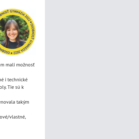
bom mali možnosť
é i technické
ly. Tie sú k
venovala takým
nové/vlastné,