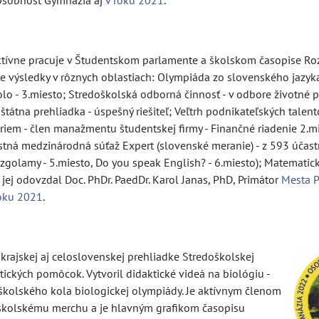
 Osobnosť Gymnázia aj
v roku 2021
.
 Aktívne pracuje v Študentskom parlamente a školskom časopise Ro
ce výsledky v rôznych oblastiach: Olympiáda zo slovenského jazyka
lo - 3.miesto; Stredoškolská odborná činnosť - v odbore životné pr
štátna prehliadka - úspešný riešiteľ; Veľtrh podnikateľských talent
riem - člen manažmentu študentskej firmy - Finančné riadenie 2.m
stná medzinárodná súťaž Expert (slovenské meranie) - z 593 účas
zgolamy - 5.miesto, Do you speak English? - 6.miesto); Matematick
 jej odovzdal Doc. PhDr. PaedDr. Karol Janas, PhD, Primátor
Mesta P
roku 2021
.
a krajskej aj celoslovenskej prehliadke Stredoškolskej
tických pomôcok. Vytvoril didaktické videá na biológiu -
sa školského kola biologickej olympiády. Je aktívnym členom
 školskému merchu a je hlavným grafikom časopisu