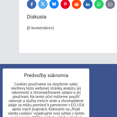
Bluesky
Twitter
Facebook
Pinterest
Reddit
LinkedIn
WhatsApp
E-
mail
Diskusia
(0 komentárov)
KONTAKT
Predvoľby súkromia
Cookies používame na zlepšenie vašej
AD ASTRA, n.o.
návštevy tejto webovej stránky, analýzu jej
ul. Školská 234/8
výkonnosti a zhromažďovanie údajov o jej
používaní. Na tento účel môžeme použiť
01701 Považská Bystrica
nástroje a služby tretích strán a zhromaždené
údaje sa môžu preniesť k partnerom v EÚ, USA
Telefón:
alebo iných krajinách. Kliknutím na „Prijať
všetky cookies“ vyjadrujete svoj súhlas s týmto
+421 907 744 237