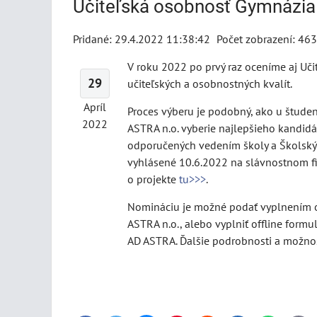
Učiteľská osobnosť Gymnázia
Pridané: 29.4.2022 11:38:42
Počet zobrazení: 463
V roku 2022 po prvý raz oceníme aj Uči
29
učiteľských a osobnostných kvalít.
Apríl
Proces výberu je podobný, ako u štude
2022
ASTRA n.o. vyberie najlepšieho kandidá
odporučených vedením školy a Školsk
vyhlásené 10.6.2022 na slávnostnom f
o projekte
tu>>>
.
Nomináciu je možné podať vyplnením o
ASTRA n.o., alebo vyplniť offline formu
AD ASTRA. Ďalšie podrobnosti a možno