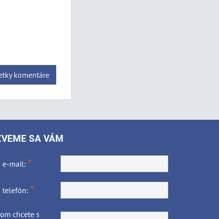
šetky komentáre
ZVEME SA VÁM
*
 e-mail:
*
 telefón:
čom chcete s