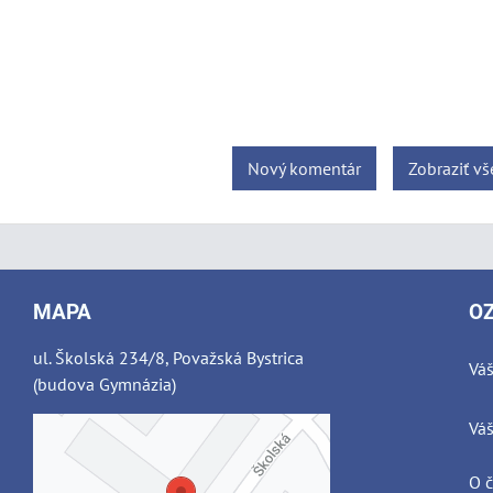
Nový komentár
Zobraziť v
MAPA
O
ul. Školská 234/8, Považská Bystrica
Váš
(budova Gymnázia)
Váš
O 