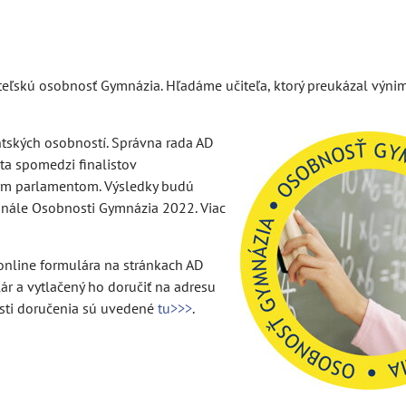
teľskú osobnosť Gymnázia. Hľadáme učiteľa, ktorý preukázal výni
ntských osobností. Správna rada AD
ta spomedzi finalistov
ým parlamentom. Výsledky budú
inále Osobnosti Gymnázia 2022. Viac
nline formulára na stránkach AD
lár a vytlačený ho doručiť na adresu
sti doručenia sú uvedené
tu>>>
.