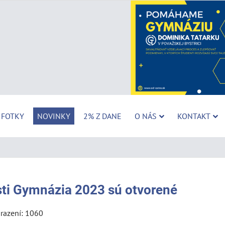
FOTKY
NOVINKY
2% Z DANE
O NÁS
KONTAKT
ti Gymnázia 2023 sú otvorené
razení: 1060