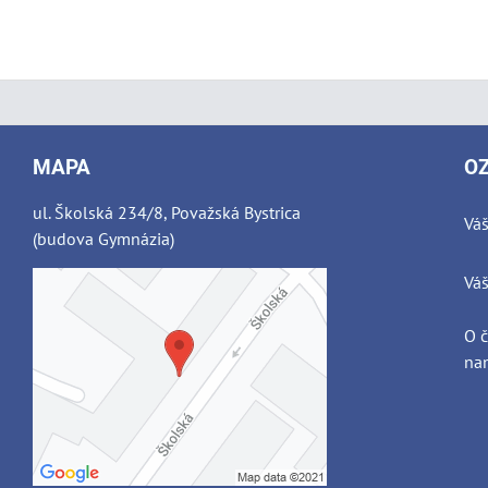
MAPA
O
ul. Školská 234/8, Považská Bystrica
Váš
(budova Gymnázia)
Váš
O 
nam