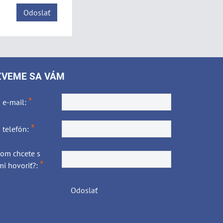
Odoslať
ZVEME SA VÁM
*
 e-mail:
*
 telefón:
čom chcete s
*
i hovoriť?:
Odoslať