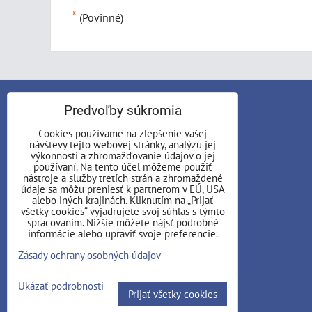
*
(Povinné)
KONTAKT
Predvoľby súkromia
Cookies používame na zlepšenie vašej
AD ASTRA, n.o.
návštevy tejto webovej stránky, analýzu jej
ul. Školská 234/8
výkonnosti a zhromažďovanie údajov o jej
používaní. Na tento účel môžeme použiť
01701 Považská Bystrica
nástroje a služby tretích strán a zhromaždené
údaje sa môžu preniesť k partnerom v EÚ, USA
Telefón:
alebo iných krajinách. Kliknutím na „Prijať
všetky cookies“ vyjadrujete svoj súhlas s týmto
+421 907 744 237
spracovaním. Nižšie môžete nájsť podrobné
informácie alebo upraviť svoje preferencie.
E-mail:
Zásady ochrany osobných údajov
adastra.no @ outlook.com
Ukázať podrobnosti
Instagram
Facebook
Prijať všetky cookies