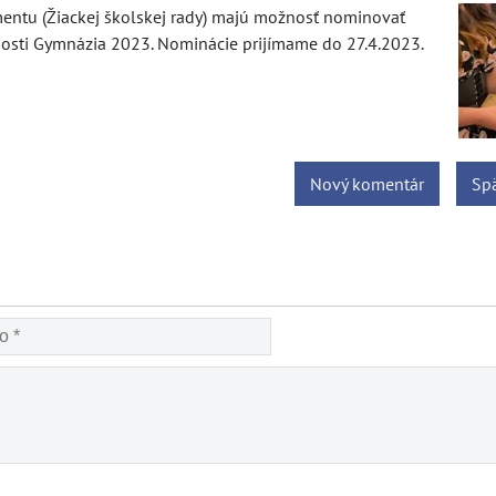
mentu (Žiackej školskej rady) majú možnosť nominovať
nosti Gymnázia 2023. Nominácie prijímame do 27.4.2023.
Nový komentár
Spä