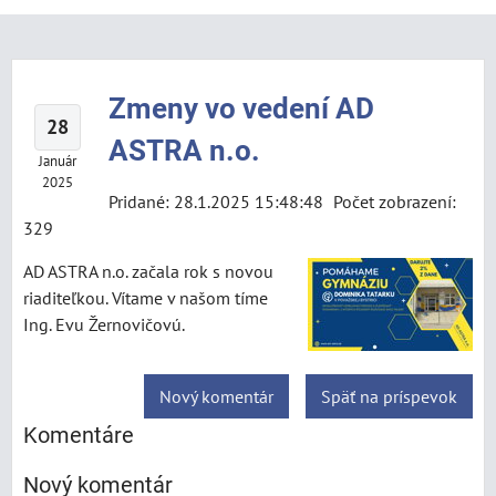
Zmeny vo vedení AD
28
ASTRA n.o.
Január
2025
Pridané: 28.1.2025 15:48:48
Počet zobrazení:
329
AD ASTRA n.o. začala rok s novou
riaditeľkou. Vítame v našom tíme
Ing. Evu Žernovičovú.
Nový komentár
Späť na príspevok
Komentáre
Nový komentár