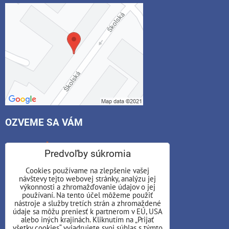
OZVEME SA VÁM
*
Váš e-mail:
Predvoľby súkromia
Cookies používame na zlepšenie vašej
návštevy tejto webovej stránky, analýzu jej
*
výkonnosti a zhromažďovanie údajov o jej
Váš telefón:
používaní. Na tento účel môžeme použiť
nástroje a služby tretích strán a zhromaždené
údaje sa môžu preniesť k partnerom v EÚ, USA
alebo iných krajinách. Kliknutím na „Prijať
všetky cookies“ vyjadrujete svoj súhlas s týmto