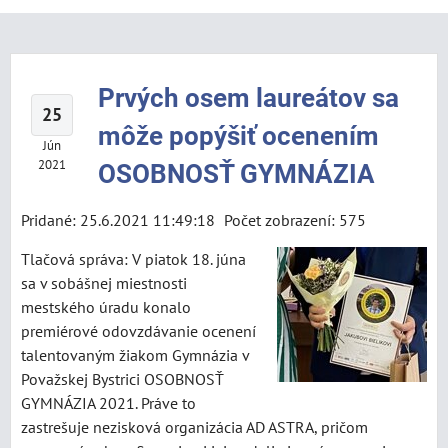
Prvých osem laureátov sa
25
môže popýšiť ocenením
Jún
2021
OSOBNOSŤ GYMNÁZIA
Pridané: 25.6.2021 11:49:18
Počet zobrazení: 575
Tlačová správa: V piatok 18. júna
sa v sobášnej miestnosti
mestského úradu konalo
premiérové odovzdávanie ocenení
talentovaným žiakom Gymnázia v
Považskej Bystrici OSOBNOSŤ
GYMNÁZIA 2021. Práve to
zastrešuje nezisková organizácia AD ASTRA, pričom