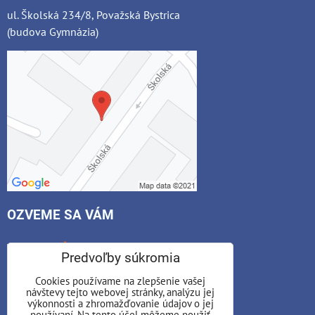
ul. Školská 234/8, Považská Bystrica
(budova Gymnázia)
OZVEME SA VÁM
*
Váš e-mail:
Predvoľby súkromia
Cookies používame na zlepšenie vašej
návštevy tejto webovej stránky, analýzu jej
*
výkonnosti a zhromažďovanie údajov o jej
Váš telefón:
používaní. Na tento účel môžeme použiť