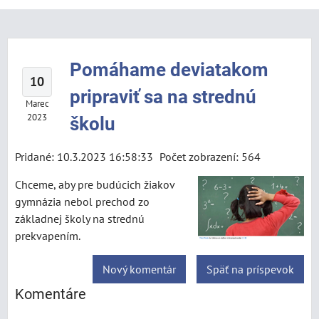
Pomáhame deviatakom
10
pripraviť sa na strednú
Marec
2023
školu
Pridané: 10.3.2023 16:58:33
Počet zobrazení: 564
Chceme, aby pre budúcich žiakov
gymnázia nebol prechod zo
základnej školy na strednú
prekvapením.
Nový komentár
Späť na príspevok
Komentáre