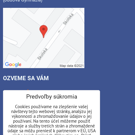
OZVEME SA VÁM
*
Váš e-mail:
Predvoľby súkromia
Cookies používame na zlepšenie vašej
návštevy tejto webovej stránky, analýzu jej
*
výkonnosti a zhromažďovanie údajov o jej
Váš telefón:
používaní. Na tento účel môžeme použiť
nástroje a služby tretích strán a zhromaždené
údaje sa môžu preniesť k partnerom v EÚ, USA