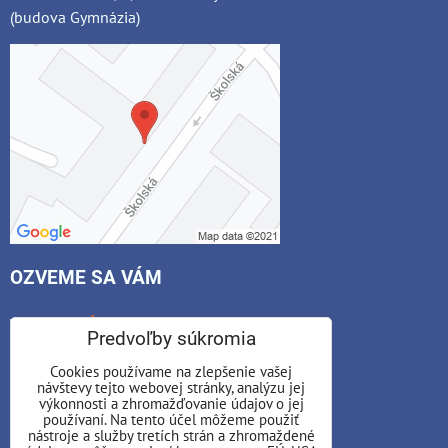
(budova Gymnázia)
OZVEME SA VÁM
*
Váš e-mail:
Predvoľby súkromia
Cookies používame na zlepšenie vašej
návštevy tejto webovej stránky, analýzu jej
*
výkonnosti a zhromažďovanie údajov o jej
Váš telefón:
používaní. Na tento účel môžeme použiť
nástroje a služby tretích strán a zhromaždené