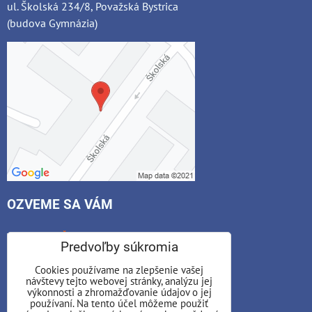
ul. Školská 234/8, Považská Bystrica
(budova Gymnázia)
OZVEME SA VÁM
*
Váš e-mail:
Predvoľby súkromia
Cookies používame na zlepšenie vašej
návštevy tejto webovej stránky, analýzu jej
*
výkonnosti a zhromažďovanie údajov o jej
Váš telefón:
používaní. Na tento účel môžeme použiť