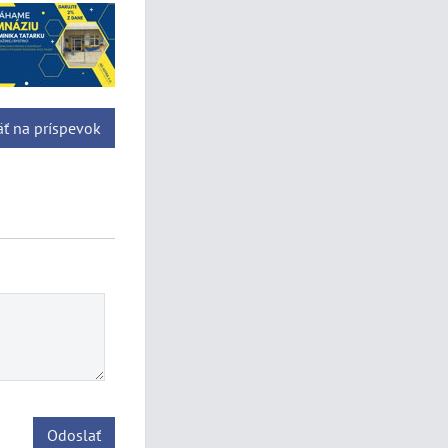
ť na príspevok
Odoslať