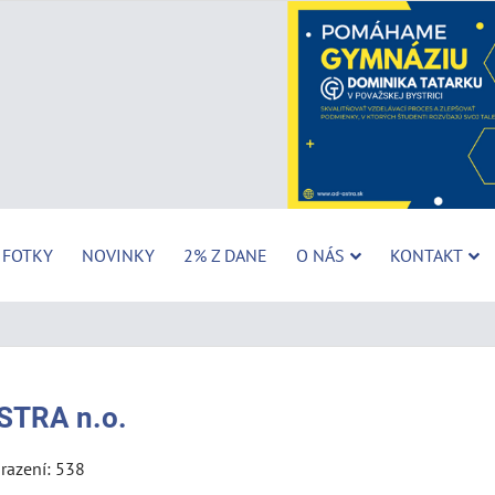
FOTKY
NOVINKY
2% Z DANE
O NÁS
KONTAKT
STRA n.o.
razení: 538