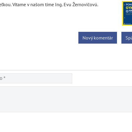
teľkou. Vítame v našom tíme Ing. Evu Žernovičovú.
Nový komentár
Spä