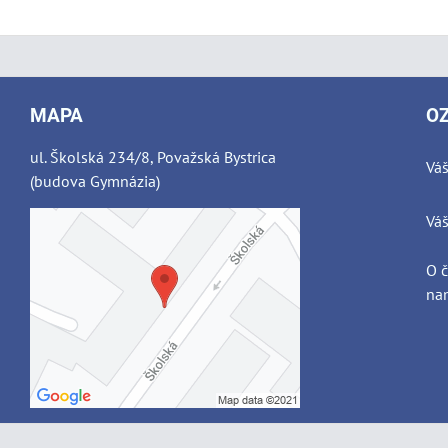
MAPA
O
ul. Školská 234/8, Považská Bystrica
Váš
(budova Gymnázia)
Váš
O 
nam