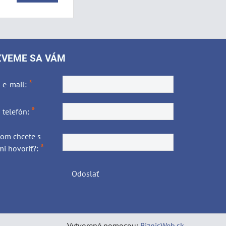
ZVEME SA VÁM
*
 e-mail:
*
 telefón:
čom chcete s
*
i hovoriť?:
Odoslať
Vytvorené pomocou:
BiznisWeb.sk