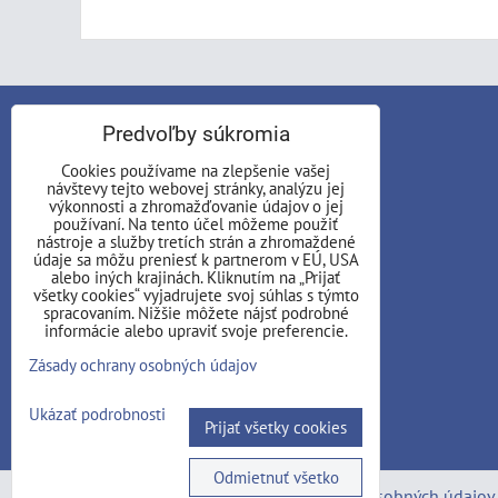
KONTAKT
Predvoľby súkromia
Cookies používame na zlepšenie vašej
AD ASTRA, n.o.
návštevy tejto webovej stránky, analýzu jej
ul. Školská 234/8
výkonnosti a zhromažďovanie údajov o jej
používaní. Na tento účel môžeme použiť
01701 Považská Bystrica
nástroje a služby tretích strán a zhromaždené
údaje sa môžu preniesť k partnerom v EÚ, USA
Telefón:
alebo iných krajinách. Kliknutím na „Prijať
všetky cookies“ vyjadrujete svoj súhlas s týmto
+421 907 744 237
spracovaním. Nižšie môžete nájsť podrobné
informácie alebo upraviť svoje preferencie.
E-mail:
Zásady ochrany osobných údajov
adastra.no @ outlook.com
Ukázať podrobnosti
Instagram
Facebook
Prijať všetky cookies
Odmietnuť všetko
Predvoľby súkromia
Zásady ochrany osobných údajov