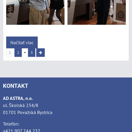
Načítať viac
1
2
3
KONTAKT
AD ASTRA, n.o.
ul. Školská 234/8
01701 Považská Bystrica
Telefón:
+421 907 744 237