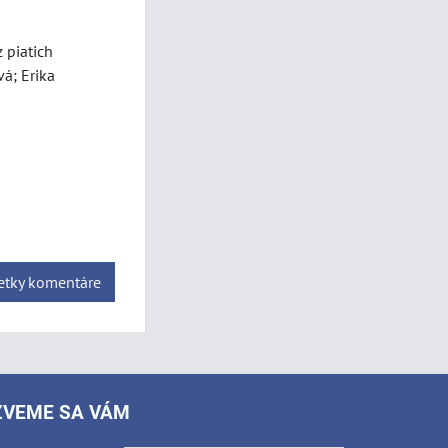
 piatich
á; Erika
šetky komentáre
ZVEME SA VÁM