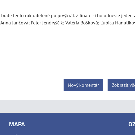
ude tento rok udelené po prvýkrát. Z finále si ho odnesie jeden z
nna Jančová; Peter Jendryščík; Valéria Bošková; Ľubica Hanulíkov
Nový komentár
Zobraziť v
MAPA
O