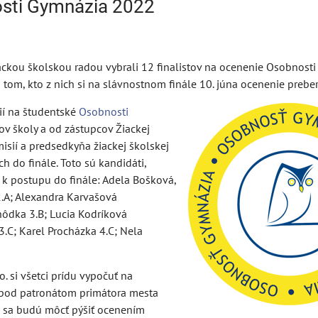
osti Gymnázia 2022
ackou školskou radou vybrali 12 finalistov na ocenenie Osobnost
tom, kto z nich si na slávnostnom finále 10. júna ocenenie preber
ií na študentské
Osobnosti
v školy a od zástupcov Žiackej
isií a predsedkyňa žiackej školskej
ch do finále. Toto sú kandidáti,
 k postupu do finále: Adela Bošková,
 2.A; Alexandra Karvašová
ahôdka 3.B; Lucia Kodríková
3.C; Karel Procházka 4.C; Nela
. si všetci prídu vypočuť na
ť pod patronátom primátora mesta
i, sa budú môcť pýšiť ocenením