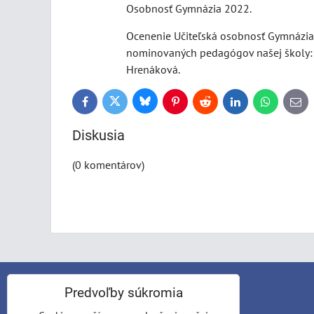
Osobnosť Gymnázia 2022.
Ocenenie Učiteľská osobnosť Gymnázia b
nominovaných pedagógov našej školy: A
Hrenáková.
Bluesky
Twitter
Facebook
Pinterest
Reddit
LinkedIn
WhatsApp
E-
mail
Diskusia
(0 komentárov)
KONTAKT
Predvoľby súkromia