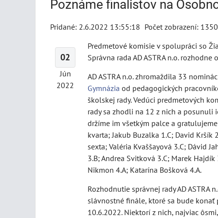
Poznáme finalistov na Osobn
Pridané: 2.6.2022 13:55:18
Počet zobrazení: 1350
Predmetové komisie v spolupráci so Ži
02
Správna rada AD ASTRA n.o. rozhodne o 
Jún
AD ASTRA n.o. zhromaždila 33 nominác
2022
Gymnázia
od pedagogických pracovníko
školskej rady. Vedúci predmetových kom
rady sa zhodli na 12 z nich a posunuli i
držíme im všetkým palce a gratulujeme
kvarta; Jakub Buzalka 1.C; David Kršík
sexta; Valéria Kvaššayová 3.C; Dávid J
3.B; Andrea Svitková 3.C; Marek Hajdík 
Nikmon 4.A; Katarína Bošková 4.A.
Rozhodnutie správnej rady AD ASTRA n.o
slávnostné finále, ktoré sa bude kona
10.6.2022. Niektorí z nich, najviac ôsm