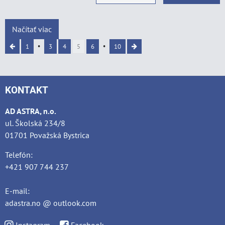
Načítať viac
1
3
4
5
6
10
KONTAKT
AD ASTRA, n.o.
ul. Školská 234/8
01701 Považská Bystrica
Telefón:
+421 907 744 237
E-mail:
adastra.no @ outlook.com
Instagram
Facebook