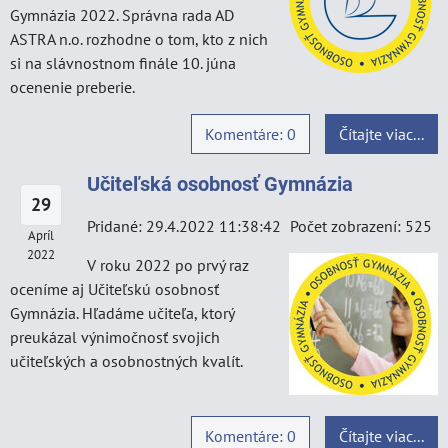
Gymnázia 2022. Správna rada AD
ASTRA n.o. rozhodne o tom, kto z nich
si na slávnostnom finále 10. júna
ocenenie preberie.
Komentáre: 0
Čítajte viac...
Učiteľská osobnosť Gymnázia
29
Pridané: 29.4.2022 11:38:42
Počet zobrazení: 525
Apríl
2022
V roku 2022 po prvý raz
oceníme aj Učiteľskú osobnosť
Gymnázia. Hľadáme učiteľa, ktorý
preukázal výnimočnosť svojich
učiteľských a osobnostných kvalít.
Komentáre: 0
Čítajte viac...