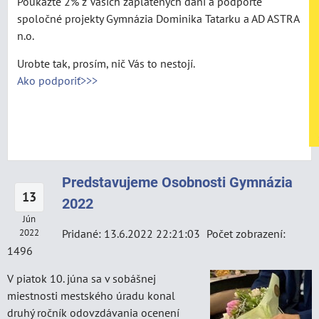
Poukážte 2% z Vašich zaplatených daní a podporte
spoločné projekty Gymnázia Dominika Tatarku a AD ASTRA
n.o.
Urobte tak, prosím, nič Vás to nestojí.
Ako podporiť>>>
Predstavujeme Osobnosti Gymnázia
13
2022
Jún
2022
Pridané: 13.6.2022 22:21:03
Počet zobrazení:
1496
V piatok 10. júna sa v sobášnej
miestnosti mestského úradu konal
druhý ročník odovzdávania ocenení