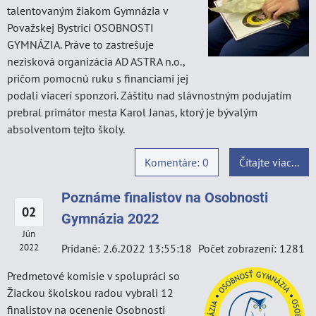
talentovaným žiakom Gymnázia v
Považskej Bystrici OSOBNOSTI
GYMNÁZIA. Práve to zastrešuje
nezisková organizácia AD ASTRA n.o.,
pričom pomocnú ruku s financiami jej
podali viacerí sponzori. Záštitu nad slávnostným podujatím
prebral primátor mesta Karol Janas, ktorý je bývalým
absolventom tejto školy.
Komentáre: 0
Čítajte viac...
Poznáme finalistov na Osobnosti
02
Gymnázia 2022
Jún
2022
Pridané: 2.6.2022 13:55:18
Počet zobrazení: 1281
Predmetové komisie v spolupráci so
Žiackou školskou radou vybrali 12
finalistov na ocenenie Osobnosti